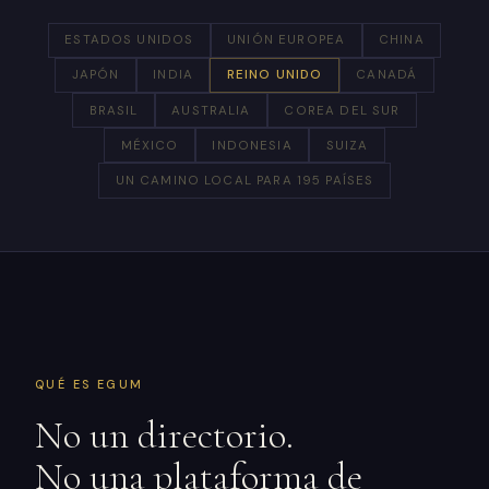
ESTADOS UNIDOS
UNIÓN EUROPEA
CHINA
JAPÓN
INDIA
REINO UNIDO
CANADÁ
BRASIL
AUSTRALIA
COREA DEL SUR
MÉXICO
INDONESIA
SUIZA
UN CAMINO LOCAL PARA 195 PAÍSES
QUÉ ES EGUM
No un directorio.
No una plataforma de