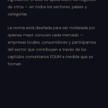
de otros — en todos los sectores, países y
categorías.
La norma está diseñada para ser moldeada por
quienes mejor conocen cada mercado —
empresas locales, consumidores y participantes
del sector que contribuyen a través de los
capítulos comunitarios EGUM a medida que se
forman.
BASADO EN EVIDENCIA
Cada criterio requiere evidencia, no afirmaciones.
Las declaraciones son demostrables, no supuestas.
INFORMADO POR EL SECTOR
Los estándares de categoría se elaboran mediante